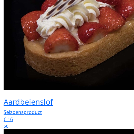
Aardbeienslof
Seizoensproduct
€
16
50