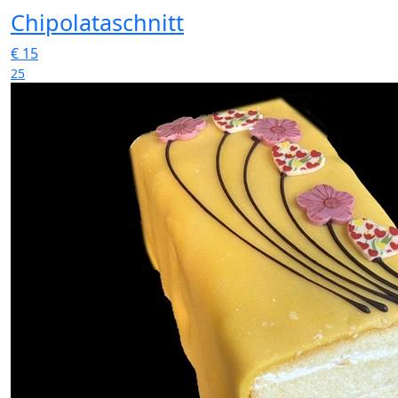
Chipolataschnitt
€
15
25