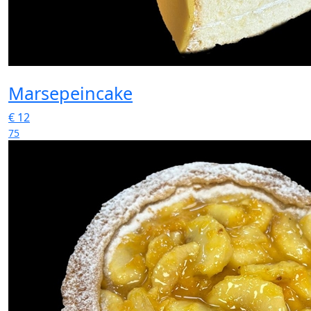
Marsepeincake
€
12
75