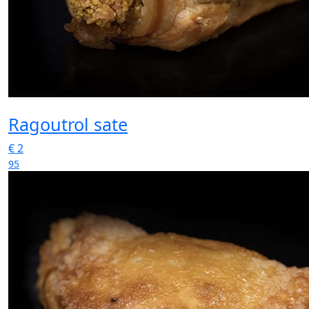
Ragoutrol sate
€
2
95