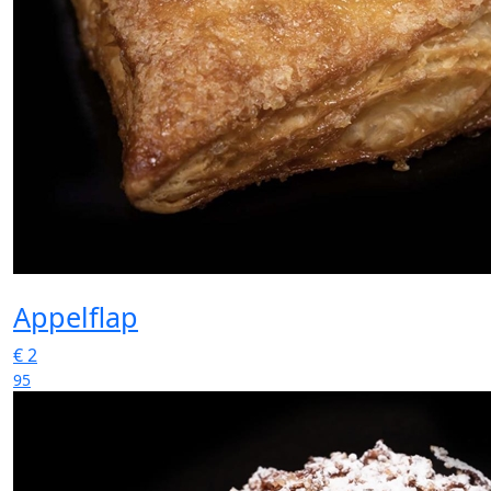
Appelflap
€
2
95