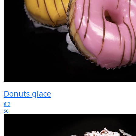
Donuts glace
€
2
50