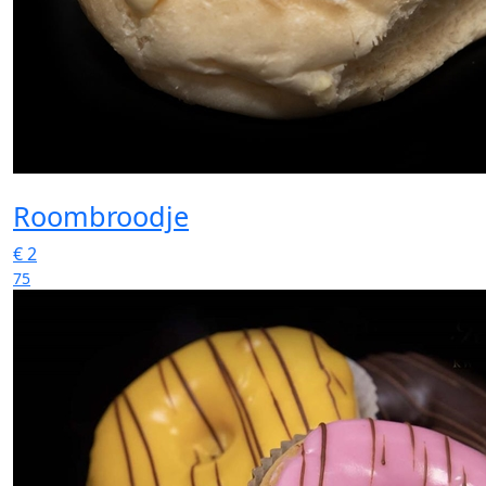
Roombroodje
€
2
75