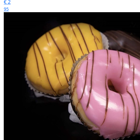
€
2
95