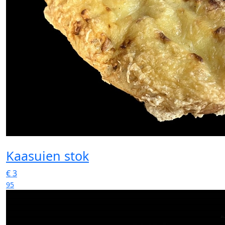
Kaasuien stok
€
3
95